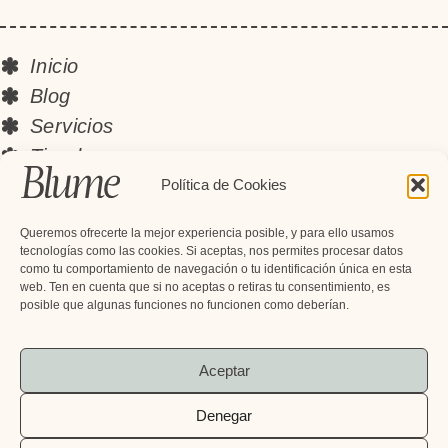
Inicio
Blog
Servicios
Tienda
Instagram
Política de Cookies
Contacto
Queremos ofrecerte la mejor experiencia posible, y para ello usamos
Newsletter
tecnologías como las cookies. Si aceptas, nos permites procesar datos
como tu comportamiento de navegación o tu identificación única en esta
Suscríbete y recibe descuentos
web. Ten en cuenta que si no aceptas o retiras tu consentimiento, es
exclusivos, novedades y mucho más
posible que algunas funciones no funcionen como deberían.
Aceptar
Denegar
Suscribirme