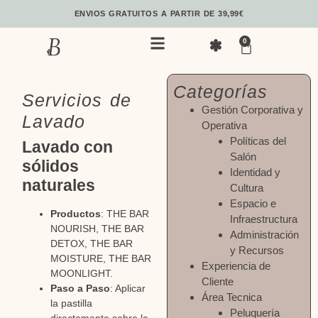
ENVIOS GRATUITOS A PARTIR DE 39,99€
0
Categorías
Servicios de
Gestión Corporativa y
Lavado
Operativa
Políticas del
Lavado con
Salón
sólidos
Identidad y
naturales
Cultura
Espacio e
Productos
: THE BAR
Infraestructura
NOURISH, THE BAR
Administración
DETOX, THE BAR
y Recursos
MOISTURE, THE BAR
Experiencia de
MOONLIGHT.
Cliente
Paso a Paso
: Aplicar
Área Tecnica
la pastilla
Peluquería
directamente sobre la