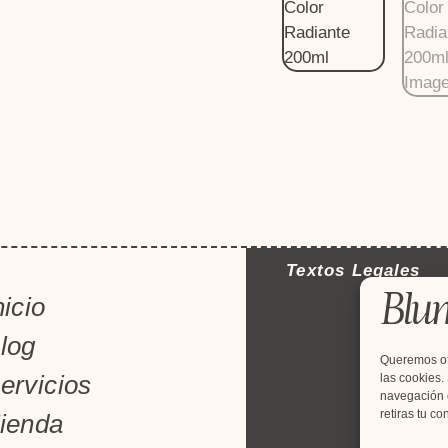
Textos Legales
nicio
log
Queremos ofr
ervicios
las cookies.
navegación o
© 
retiras tu c
ienda