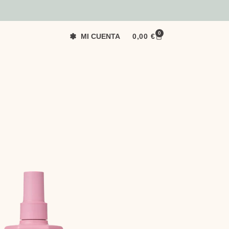
0
MI CUENTA
0,00
€