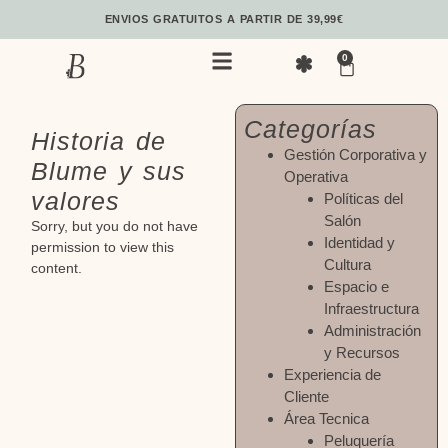
ENVIOS GRATUITOS A PARTIR DE 39,99€
0
Categorías
Historia de
Gestión Corporativa y
Blume y sus
Operativa
valores
Políticas del
Salón
Sorry, but you do not have
Identidad y
permission to view this
Cultura
content.
Espacio e
Infraestructura
Administración
y Recursos
Experiencia de
Cliente
Área Tecnica
Peluquería