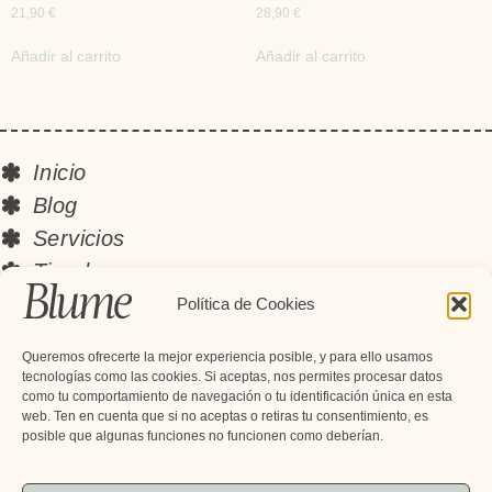
21,90
€
28,90
€
Añadir al carrito
Añadir al carrito
Inicio
Blog
Servicios
Tienda
Instagram
Política de Cookies
Contacto
Queremos ofrecerte la mejor experiencia posible, y para ello usamos
Newsletter
tecnologías como las cookies. Si aceptas, nos permites procesar datos
como tu comportamiento de navegación o tu identificación única en esta
Suscríbete y recibe descuentos
web. Ten en cuenta que si no aceptas o retiras tu consentimiento, es
exclusivos, novedades y mucho más
posible que algunas funciones no funcionen como deberían.